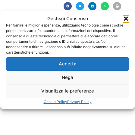
Gestisci Consenso
PRECEDENTE
SUCCESSIVO
Per fornire le migliori esperienze, utilizziamo tecnologie come i cookie
Materiali grafici coordinati: cosa serve davvero a una PMI
Backup aziendale: perché è indispensabile e come farlo bene
per memorizzare e/o accedere alle informazioni del dispositivo. Il
consenso a queste tecnologie ci permetterà di elaborare dati come il
comportamento di navigazione o ID unici su questo sito. Non
acconsentire o ritirare il consenso può influire negativamente su alcune
caratteristiche e funzioni.
Accetta
Nega
Visualizza le preferenze
Cookie Policy
Privacy Policy