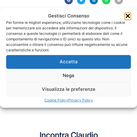
Gestisci Consenso
PRECEDENTE
SUCCESSIVO
Instagram o Facebook: dove conviene investire per un’azienda locale
Perché un buon logo non basta per fare branding
Per fornire le migliori esperienze, utilizziamo tecnologie come i cookie
per memorizzare e/o accedere alle informazioni del dispositivo. Il
consenso a queste tecnologie ci permetterà di elaborare dati come il
comportamento di navigazione o ID unici su questo sito. Non
acconsentire o ritirare il consenso può influire negativamente su alcune
caratteristiche e funzioni.
Accetta
Nega
Visualizza le preferenze
Cookie Policy
Privacy Policy
Incontra Claudio