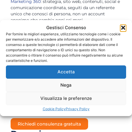
Marketing 360
: strategia, sito web, contenuti, social e
comunicazione coordinata, seguiti da un referente
unico che conosci di persona, non un account
anonimo che cambia ogni sei mesi.
Gestisci Consenso
Per studi professionali e aziende strutturate
Per fornire le migliori esperienze, utilizziamo tecnologie come i cookie
sviluppiamo anche
CRM su misura
: gestionali pensati
per memorizzare e/o accedere alle informazioni del dispositivo. Il
per il modo in cui lavori davvero, implementabili
consenso a queste tecnologie ci permetterà di elaborare dati come il
gradualmente nel tempo.
comportamento di navigazione o ID unici su questo sito. Non
acconsentire o ritirare il consenso può influire negativamente su alcune
Offriamo inoltre
sviluppo web
,
grafica e stampa
caratteristiche e funzioni.
coordinata,
SEO e campagne Google Ads
per farti
Accetta
trovare online,
gestione dei social media
e
assistenza
IT
continuativa.
Nega
Un incontro vicino a te, senza impegno
Ti proponiamo un primo appuntamento gratuito,
Visualizza le preferenze
anche presso la tua azienda a Pavia o nei dintorni, per
capire insieme da dove partire. Nessun vincolo, solo
Cookie Policy
Privacy Policy
un confronto concreto su cosa possiamo fare per te.
Richiedi consulenza gratuita