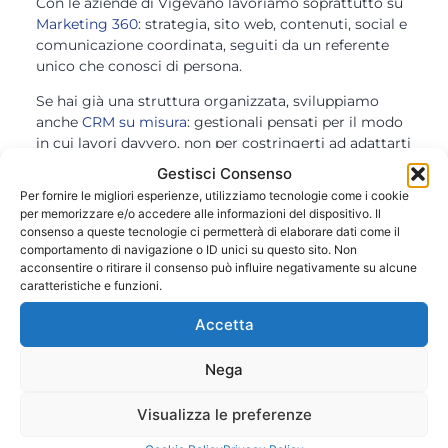
Con le aziende di Vigevano lavoriamo soprattutto su
Marketing 360
: strategia, sito web, contenuti, social e
comunicazione coordinata, seguiti da un referente
unico che conosci di persona.
Se hai già una struttura organizzata, sviluppiamo
anche
CRM su misura
: gestionali pensati per il modo
in cui lavori davvero, non per costringerti ad adattarti
tu a un software preconfezionato.
Gestisci Consenso
Per fornire le migliori esperienze, utilizziamo tecnologie come i cookie
Per chi parte da zero o vuole rinnovare la propria
per memorizzare e/o accedere alle informazioni del dispositivo. Il
immagine offriamo
sviluppo web
,
grafica e stampa
consenso a queste tecnologie ci permetterà di elaborare dati come il
coordinata,
SEO e campagne Google Ads
per farti
comportamento di navigazione o ID unici su questo sito. Non
trovare online, e
gestione dei social media
per
acconsentire o ritirare il consenso può influire negativamente su alcune
costruire una community reale attorno al tuo brand.
caratteristiche e funzioni.
Offriamo anche
assistenza IT
continuativa, così non
Accetta
devi preoccuparti degli aspetti tecnici.
Un incontro vicino a te, senza impegno
Nega
Ti proponiamo un primo appuntamento gratuito,
anche presso la tua azienda a Vigevano o nei dintorni,
Visualizza le preferenze
per capire insieme da dove partire. Nessun vincolo,
solo un confronto concreto su cosa possiamo fare