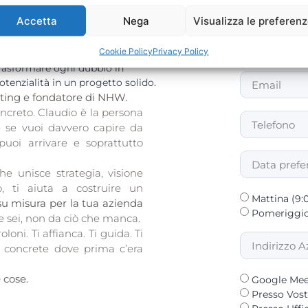
Accetta
Nega
Visualizza le preferen
a Claudio
Cookie Policy
Privacy Policy
Trasformare ogni dubbio in
otenzialità in un progetto solido.
ting e fondatore di NHW.
oncreto. Claudio è la persona
e se vuoi davvero capire da
puoi arrivare e soprattutto
e unisce strategia, visione
o, ti aiuta a costruire un
Mattina (9:
su misura per la tua azienda
Pomeriggio 
e sei, non da ciò che manca.
loni. Ti affianca. Ti guida. Ti
à concrete dove prima c’era
 cose.
Google Mee
Presso Vost