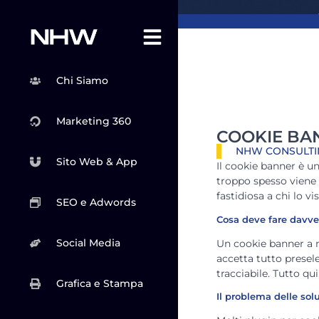
Chi Siamo
Marketing 360
COOKIE BA
NHW CONSULTI
Sito Web & App
Il cookie banner è u
troppo spesso viene i
fastidiosa a chi lo vi
SEO e Adwords
Cosa deve fare davve
Social Media
Un cookie banner a n
accetta tutto presele
tracciabile. Tutto qui
Grafica e Stampa
Il problema delle sol