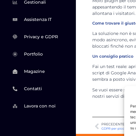
Molti plugin per cook
Gestionali
appesantendo il temp
allontana i visitator
Assistenza IT
Come trovare il giust
La soluzione non è s
Privacy e GDPR
modo asincrono, evit
bloccati finché non a
Portfolio
Un consiglio pratico
Fai un test reale: ap
Magazine
script di Google Ana
sembra a posto visi
Contatti
Se vuoi essere sicuro
nostri servizi di
adeg
Lavora con noi
Per
mem
tec
uni
PRECEDENTE
su 
GDPR per piccole azie