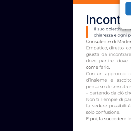
Incontr
Il suo obiettivo? 
chiarezza e ogni p
Consulente di Marke
Empatico, diretto, c
giusta da incontrar
dove partire, dove 
come
farlo.
Con un approccio ch
d’insieme e ascolt
percorso di crescita
– partendo da ciò ch
Non ti riempie di paro
fa vedere possibilit
solo confusione.
E poi, fa succedere le