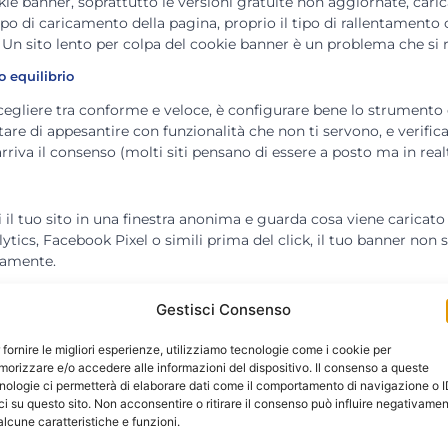
ie banner, soprattutto le versioni gratuite non aggiornate, caric
o di caricamento della pagina, proprio il tipo di rallentamento
i. Un sito lento per colpa del cookie banner è un problema che si 
o equilibrio
cegliere tra conforme e veloce, è configurare bene lo strumento ch
are di appesantire con funzionalità che non ti servono, e verif
rriva il consenso (molti siti pensano di essere a posto ma in real
ri il tuo sito in una finestra anonima e guarda cosa viene carica
lytics, Facebook Pixel o simili prima del click, il tuo banner no
vamente.
 che il tuo sito sia davvero a norma, senza sacrificare velocità e
Gestisci Consenso
uamento privacy e GDPR
.
Prenota una consulenza gratuita
per u
 fornire le migliori esperienze, utilizziamo tecnologie come i cookie per
orizzare e/o accedere alle informazioni del dispositivo. Il consenso a queste
nologie ci permetterà di elaborare dati come il comportamento di navigazione o 
ci su questo sito. Non acconsentire o ritirare il consenso può influire negativame
alcune caratteristiche e funzioni.
nde: cosa serve davvero, senza terrorismo