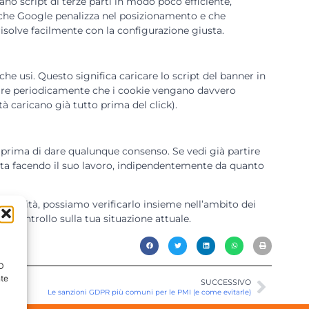
ano script di terze parti in modo poco efficiente,
 che Google penalizza nel posizionamento e che
risolve facilmente con la configurazione giusta.
e usi. Questo significa caricare lo script del banner in
icare periodicamente che i cookie vengano davvero
tà caricano già tutto prima del click).
to prima di dare qualunque consenso. Se vedi già partire
n sta facendo il suo lavoro, indipendentemente da quanto
 usabilità, possiamo verificarlo insieme nell’ambito dei
n controllo sulla tua situazione attuale.
ID
nte
SUCCESSIVO
Le sanzioni GDPR più comuni per le PMI (e come evitarle)