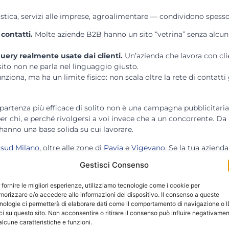
ica, servizi alle imprese, agroalimentare — condividono spesso a
contatti.
Molte aziende B2B hanno un sito “vetrina” senza alcun 
uery realmente usate dai clienti.
Un’azienda che lavora con cli
 sito non ne parla nel linguaggio giusto.
ziona, ma ha un limite fisico: non scala oltre la rete di contatti 
 partenza più efficace di solito non è una campagna pubblicitaria
 per chi, e perché rivolgersi a voi invece che a un concorrente. D
anno una base solida su cui lavorare.
 sud Milano
, oltre alle zone di
Pavia
e
Vigevano
. Se la tua aziend
Gestisci Consenso
 fornire le migliori esperienze, utilizziamo tecnologie come i cookie per
orizzare e/o accedere alle informazioni del dispositivo. Il consenso a queste
nologie ci permetterà di elaborare dati come il comportamento di navigazione o 
ci su questo sito. Non acconsentire o ritirare il consenso può influire negativame
Come ca
alcune caratteristiche e funzioni.