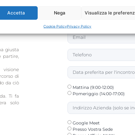
Accetta
Nega
Visualizza le preferen
Cookie Policy
Privacy Policy
hiarezza e ogni
na giusta
 partire,
visione
rcorso di
o da ciò
Mattina (9:00-12:00)
Pomeriggio (14:00-17:00)
da. Ti fa
era solo
Google Meet
Presso Vostra Sede