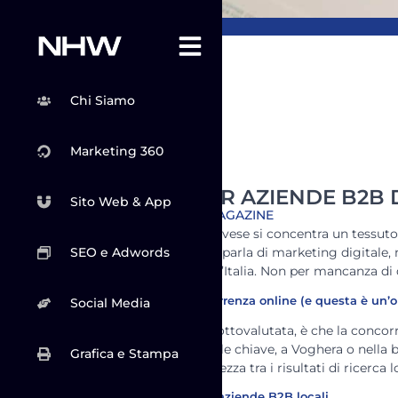
Chi Siamo
Marketing 360
MARKETING PER AZIENDE B2B D
Sito Web & App
NHW CONSULTING MAGAZINE
Tra Lomellina e Oltrepò Pavese si concentra un tessuto 
SEO e Adwords
settore. Eppure, quando si parla di marketing digitale,
realtà simili in altre zone d’Italia. Non per mancanza d
Un territorio a bassa concorrenza online (e questa è un’
Social Media
La buona notizia, spesso sottovalutata, è che la concorr
contendono le stesse parole chiave, a Voghera o nella
Grafica e Stampa
— per emergere con chiarezza tra i risultati di ricerca
Le sfide più comuni per le aziende B2B locali