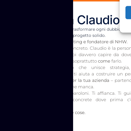
Incontra Claudio
Il suo obiettivo? Trasformare ogni dubbio in c
potenzialità in un progetto solido.
Consulente di Marketing e fondatore di NHW.
Empatico, diretto, concreto. Claudio è la perso
da incontrare se vuoi davvero capire da dove
dove puoi arrivare e soprattutto
come
farlo.
Con un approccio che unisce strategia, 
d’insieme e ascolto, ti aiuta a costruire un pe
crescita
su misura per la tua azienda
– partend
che sei, non da ciò che manca.
Non ti riempie di paroloni. Ti affianca. Ti gui
vedere possibilità concrete dove prima c’
confusione.
E poi, fa succedere le cose.